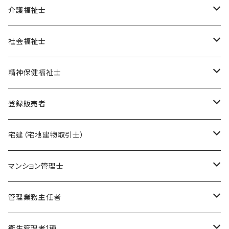
オリジナル教材
介護福祉士
ポイント集
模擬試験
在宅模擬試験
社会福祉士
暗記カード
基礎編
フルセット
オリジナル教材
オリジナル教材
精神保健福祉士
実力編
ポイント集
フルセット
模擬試験
オリジナル教材
登録販売者
直前編
暗記カード
フルセット
模擬試験
オリジナル教材
宅建（宅地建物取引士）
ケアマネージャー
フルセット
模擬試験
オリジナル教材
マンション管理士
介護福祉士
フルセット
模擬試験
オリジナル教材
管理業務主任者
社会福祉士
フルセット
模擬試験
オリジナル教材
衛生管理者1種