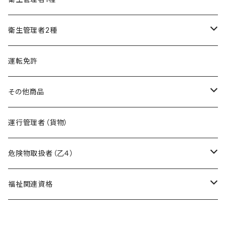
精神保健福祉士
フルセット
模擬試験
オリジナル教材
衛生管理者2種
フルセット
模擬試験
オリジナル教材
運転免許
フルセット
模擬試験
その他商品
フルセット
暗記カード作成キット
運行管理者（貨物）
危険物取扱者（乙４）
在宅模擬試験
福祉関連資格
基礎編
オリジナル教材
ケアマネージャー