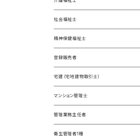
介護福祉士
ポイント集
模擬試験
在宅模擬試験
社会福祉士
暗記カード
基礎編
フルセット
オリジナル教材
オリジナル教材
精神保健福祉士
実力編
ポイント集
フルセット
模擬試験
オリジナル教材
登録販売者
直前編
暗記カード
フルセット
模擬試験
オリジナル教材
宅建（宅地建物取引士）
ケアマネージャー
フルセット
模擬試験
オリジナル教材
マンション管理士
介護福祉士
フルセット
模擬試験
オリジナル教材
管理業務主任者
社会福祉士
フルセット
模擬試験
オリジナル教材
衛生管理者1種