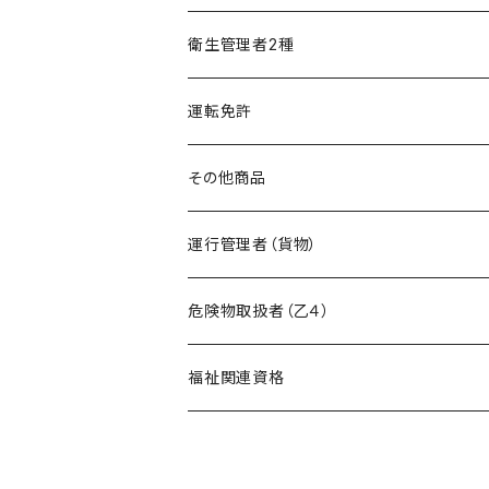
精神保健福祉士
フルセット
模擬試験
オリジナル教材
衛生管理者2種
フルセット
模擬試験
オリジナル教材
運転免許
フルセット
模擬試験
その他商品
フルセット
暗記カード作成キット
運行管理者（貨物）
危険物取扱者（乙４）
在宅模擬試験
福祉関連資格
基礎編
オリジナル教材
ケアマネージャー