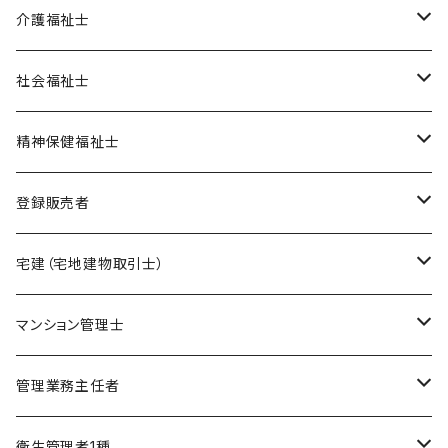
オリジナル教材
介護福祉士
ポイント集
模擬試験
在宅模擬試験
社会福祉士
暗記カード
基礎編
フルセット
オリジナル教材
オリジナル教材
精神保健福祉士
実力編
ポイント集
フルセット
模擬試験
オリジナル教材
登録販売者
直前編
暗記カード
フルセット
模擬試験
オリジナル教材
宅建（宅地建物取引士）
ケアマネージャー
フルセット
模擬試験
オリジナル教材
マンション管理士
介護福祉士
フルセット
模擬試験
オリジナル教材
管理業務主任者
社会福祉士
フルセット
模擬試験
オリジナル教材
衛生管理者1種