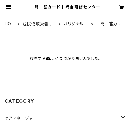
一問一答カード | 総合研修センター
HOM
危険物取扱者（乙
オリジナル教
一問一答カー
E
４）
材
ド
該当する商品が見つかりませんでした。
CATEGORY
ケアマネージャー