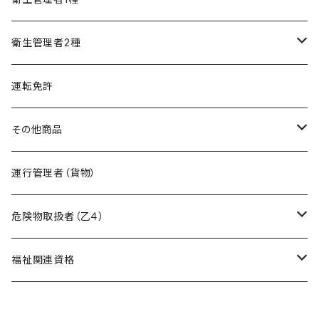
精神保健福祉士
フルセット
模擬試験
オリジナル教材
衛生管理者2種
フルセット
模擬試験
オリジナル教材
運転免許
フルセット
模擬試験
その他商品
フルセット
暗記カード作成キット
運行管理者（貨物）
危険物取扱者（乙４）
在宅模擬試験
福祉関連資格
基礎編
オリジナル教材
ケアマネージャー