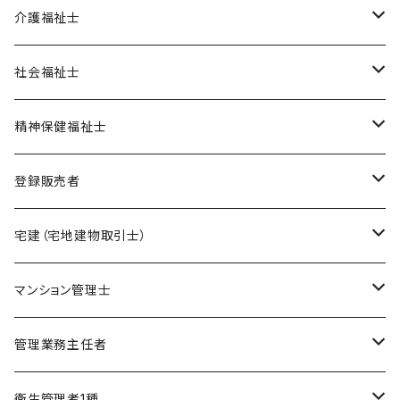
オリジナル教材
介護福祉士
ポイント集
模擬試験
在宅模擬試験
社会福祉士
暗記カード
基礎編
フルセット
オリジナル教材
オリジナル教材
精神保健福祉士
実力編
ポイント集
フルセット
模擬試験
オリジナル教材
登録販売者
直前編
暗記カード
フルセット
模擬試験
オリジナル教材
宅建（宅地建物取引士）
ケアマネージャー
フルセット
模擬試験
オリジナル教材
マンション管理士
介護福祉士
フルセット
模擬試験
オリジナル教材
管理業務主任者
社会福祉士
フルセット
模擬試験
オリジナル教材
衛生管理者1種