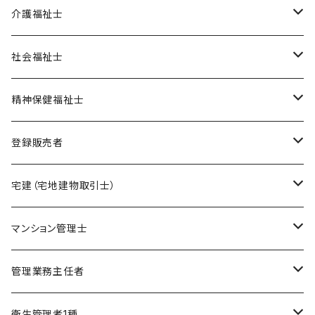
オリジナル教材
介護福祉士
ポイント集
模擬試験
在宅模擬試験
社会福祉士
暗記カード
基礎編
フルセット
オリジナル教材
オリジナル教材
精神保健福祉士
実力編
ポイント集
フルセット
模擬試験
オリジナル教材
登録販売者
直前編
暗記カード
フルセット
模擬試験
オリジナル教材
宅建（宅地建物取引士）
ケアマネージャー
フルセット
模擬試験
オリジナル教材
マンション管理士
介護福祉士
フルセット
模擬試験
オリジナル教材
管理業務主任者
社会福祉士
フルセット
模擬試験
オリジナル教材
衛生管理者1種