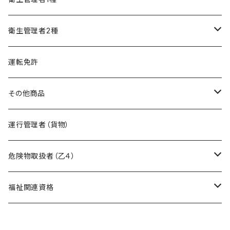
精神保健福祉士
フルセット
模擬試験
オリジナル教材
衛生管理者2種
フルセット
模擬試験
オリジナル教材
運転免許
フルセット
模擬試験
その他商品
フルセット
暗記カード作成キット
運行管理者（貨物）
危険物取扱者（乙４）
在宅模擬試験
福祉関連資格
基礎編
オリジナル教材
ケアマネージャー