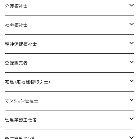
オリジナル教材
介護福祉士
ポイント集
模擬試験
在宅模擬試験
社会福祉士
暗記カード
基礎編
フルセット
オリジナル教材
オリジナル教材
精神保健福祉士
実力編
ポイント集
フルセット
模擬試験
オリジナル教材
登録販売者
直前編
暗記カード
フルセット
模擬試験
オリジナル教材
宅建（宅地建物取引士）
ケアマネージャー
フルセット
模擬試験
オリジナル教材
マンション管理士
介護福祉士
フルセット
模擬試験
オリジナル教材
管理業務主任者
社会福祉士
フルセット
模擬試験
オリジナル教材
衛生管理者1種