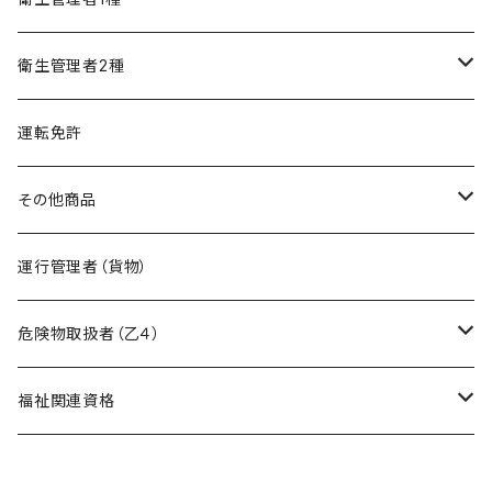
精神保健福祉士
フルセット
模擬試験
オリジナル教材
衛生管理者2種
フルセット
模擬試験
オリジナル教材
運転免許
フルセット
模擬試験
その他商品
フルセット
暗記カード作成キット
運行管理者（貨物）
危険物取扱者（乙４）
在宅模擬試験
福祉関連資格
基礎編
オリジナル教材
ケアマネージャー