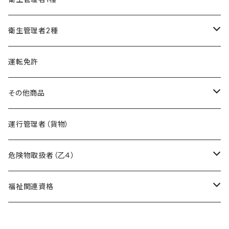
精神保健福祉士
フルセット
模擬試験
オリジナル教材
衛生管理者2種
フルセット
模擬試験
オリジナル教材
運転免許
フルセット
模擬試験
その他商品
フルセット
暗記カード作成キット
運行管理者（貨物）
危険物取扱者（乙４）
在宅模擬試験
福祉関連資格
基礎編
オリジナル教材
ケアマネージャー