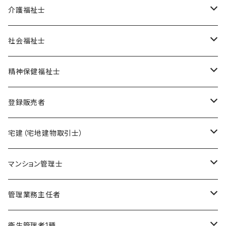
オリジナル教材
介護福祉士
ポイント集
模擬試験
在宅模擬試験
社会福祉士
暗記カード
基礎編
フルセット
オリジナル教材
オリジナル教材
精神保健福祉士
実力編
ポイント集
フルセット
模擬試験
オリジナル教材
登録販売者
直前編
暗記カード
フルセット
模擬試験
オリジナル教材
宅建（宅地建物取引士）
ケアマネージャー
フルセット
模擬試験
オリジナル教材
マンション管理士
介護福祉士
フルセット
模擬試験
オリジナル教材
管理業務主任者
社会福祉士
フルセット
模擬試験
オリジナル教材
衛生管理者1種