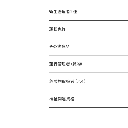
精神保健福祉士
フルセット
模擬試験
オリジナル教材
衛生管理者2種
フルセット
模擬試験
オリジナル教材
運転免許
フルセット
模擬試験
その他商品
フルセット
暗記カード作成キット
運行管理者（貨物）
危険物取扱者（乙４）
在宅模擬試験
福祉関連資格
基礎編
オリジナル教材
ケアマネージャー