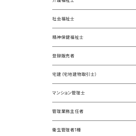
介護福祉士
ポイント集
模擬試験
在宅模擬試験
社会福祉士
暗記カード
基礎編
フルセット
オリジナル教材
オリジナル教材
精神保健福祉士
実力編
ポイント集
フルセット
模擬試験
オリジナル教材
登録販売者
直前編
暗記カード
フルセット
模擬試験
オリジナル教材
宅建（宅地建物取引士）
ケアマネージャー
フルセット
模擬試験
オリジナル教材
マンション管理士
介護福祉士
フルセット
模擬試験
オリジナル教材
管理業務主任者
社会福祉士
フルセット
模擬試験
オリジナル教材
衛生管理者1種