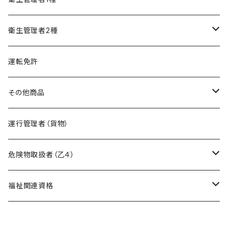
精神保健福祉士
フルセット
模擬試験
オリジナル教材
衛生管理者2種
フルセット
模擬試験
オリジナル教材
運転免許
フルセット
模擬試験
その他商品
フルセット
暗記カード作成キット
運行管理者（貨物）
危険物取扱者（乙４）
在宅模擬試験
福祉関連資格
基礎編
オリジナル教材
ケアマネージャー