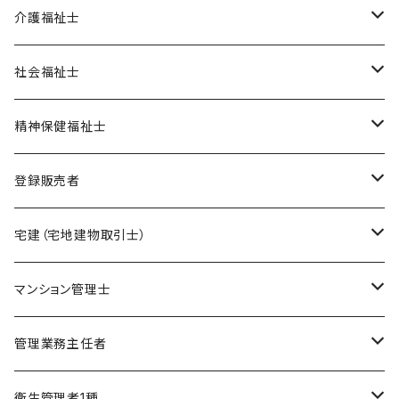
オリジナル教材
介護福祉士
ポイント集
模擬試験
在宅模擬試験
社会福祉士
暗記カード
基礎編
フルセット
オリジナル教材
オリジナル教材
精神保健福祉士
実力編
ポイント集
フルセット
模擬試験
オリジナル教材
登録販売者
直前編
暗記カード
フルセット
模擬試験
オリジナル教材
宅建（宅地建物取引士）
ケアマネージャー
フルセット
模擬試験
オリジナル教材
マンション管理士
介護福祉士
フルセット
模擬試験
オリジナル教材
管理業務主任者
社会福祉士
フルセット
模擬試験
オリジナル教材
衛生管理者1種