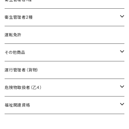
精神保健福祉士
フルセット
模擬試験
オリジナル教材
衛生管理者2種
フルセット
模擬試験
オリジナル教材
運転免許
フルセット
模擬試験
その他商品
フルセット
暗記カード作成キット
運行管理者（貨物）
危険物取扱者（乙４）
在宅模擬試験
福祉関連資格
基礎編
オリジナル教材
ケアマネージャー