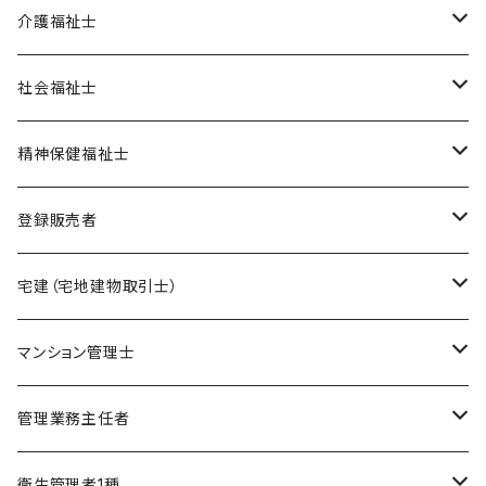
オリジナル教材
介護福祉士
ポイント集
模擬試験
在宅模擬試験
社会福祉士
暗記カード
基礎編
フルセット
オリジナル教材
オリジナル教材
精神保健福祉士
実力編
ポイント集
フルセット
模擬試験
オリジナル教材
登録販売者
直前編
暗記カード
フルセット
模擬試験
オリジナル教材
宅建（宅地建物取引士）
ケアマネージャー
フルセット
模擬試験
オリジナル教材
マンション管理士
介護福祉士
フルセット
模擬試験
オリジナル教材
管理業務主任者
社会福祉士
フルセット
模擬試験
オリジナル教材
衛生管理者1種