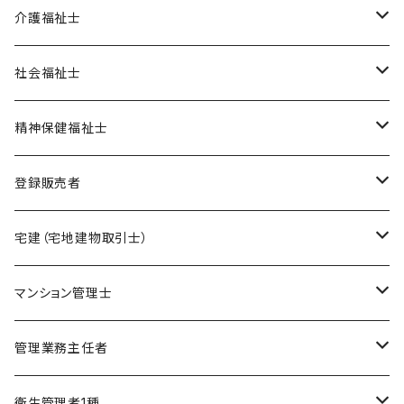
オリジナル教材
介護福祉士
ポイント集
模擬試験
在宅模擬試験
社会福祉士
暗記カード
基礎編
フルセット
オリジナル教材
オリジナル教材
精神保健福祉士
実力編
ポイント集
フルセット
模擬試験
オリジナル教材
登録販売者
直前編
暗記カード
フルセット
模擬試験
オリジナル教材
宅建（宅地建物取引士）
ケアマネージャー
フルセット
模擬試験
オリジナル教材
マンション管理士
介護福祉士
フルセット
模擬試験
オリジナル教材
管理業務主任者
社会福祉士
フルセット
模擬試験
オリジナル教材
衛生管理者1種