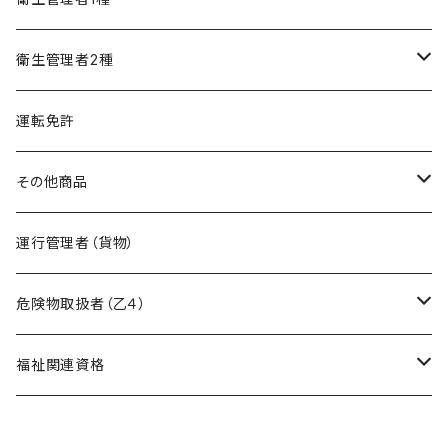
精神保健福祉士
フルセット
模擬試験
オリジナル教材
衛生管理者2種
フルセット
模擬試験
オリジナル教材
運転免許
フルセット
模擬試験
その他商品
フルセット
暗記カード作成キット
運行管理者（貨物）
危険物取扱者（乙４）
在宅模擬試験
福祉関連資格
基礎編
オリジナル教材
ケアマネージャー