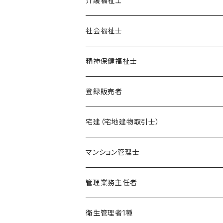
介護福祉士
ポイント集
模擬試験
在宅模擬試験
社会福祉士
暗記カード
基礎編
フルセット
オリジナル教材
オリジナル教材
精神保健福祉士
実力編
ポイント集
フルセット
模擬試験
オリジナル教材
登録販売者
直前編
暗記カード
フルセット
模擬試験
オリジナル教材
宅建（宅地建物取引士）
ケアマネージャー
フルセット
模擬試験
オリジナル教材
マンション管理士
介護福祉士
フルセット
模擬試験
オリジナル教材
管理業務主任者
社会福祉士
フルセット
模擬試験
オリジナル教材
衛生管理者1種