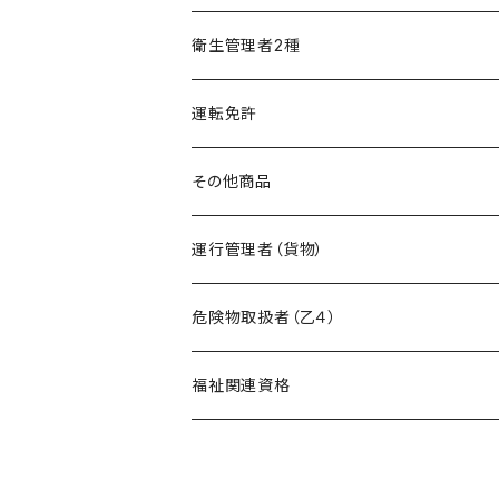
精神保健福祉士
フルセット
模擬試験
オリジナル教材
衛生管理者2種
フルセット
模擬試験
オリジナル教材
運転免許
フルセット
模擬試験
その他商品
フルセット
暗記カード作成キット
運行管理者（貨物）
危険物取扱者（乙４）
在宅模擬試験
福祉関連資格
基礎編
オリジナル教材
ケアマネージャー